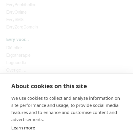
EvryBeeldbellen
EvryOnline
EvrySMS
EvryZorgDomein
Evry voor...
Diëtetiek
Ergotherapie
Logopedie
Overige …
About cookies on this site
We use cookies to collect and analyse information on
site performance and usage, to provide social media
features and to enhance and customise content and
advertisements.
Helpdesk
Learn more