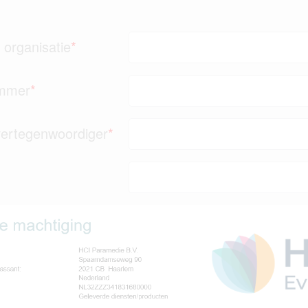
 organisatie
*
ummer
*
vertegenwoordiger
*