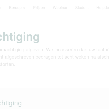
Beroep
Prijzen
Webinar
Student
Helpde
htiging
omachtiging afgeven. We incasseren dan uw factu
ht afgeschreven bedragen tot acht weken na afschr
storten.
htiging