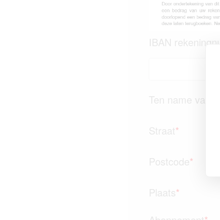
IBAN rekening
Ten name van
*
Straat
*
Postcode
*
Plaats
*
Abonnement
*