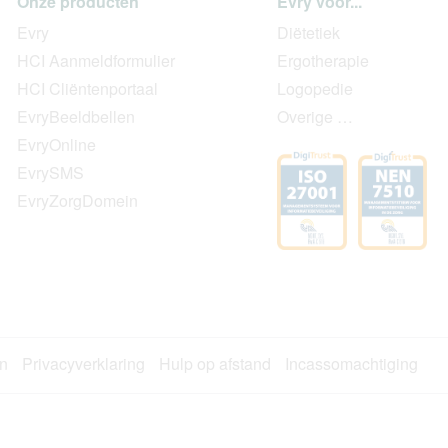
Onze producten
Evry voor...
Evry
Diëtetiek
HCI Aanmeldformulier
Ergotherapie
HCI Cliëntenportaal
Logopedie
EvryBeeldbellen
Overige …
EvryOnline
EvrySMS
EvryZorgDomein
n
Privacyverklaring
Hulp op afstand
Incassomachtiging