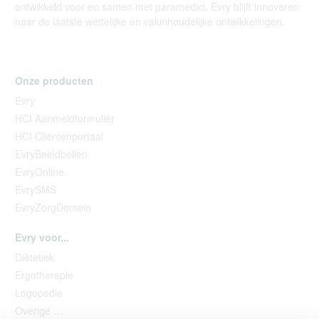
ontwikkeld voor en samen met paramedici. Evry blijft innoveren
naar de laatste wettelijke en vakinhoudelijke ontwikkelingen.
Onze producten
Evry
HCI Aanmeldformulier
HCI Cliëntenportaal
EvryBeeldbellen
EvryOnline
EvrySMS
EvryZorgDomein
Evry voor...
Diëtetiek
Ergotherapie
Logopedie
Overige …