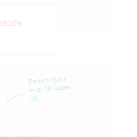
tratie
Probeer Evry
eerst 30 dagen
uit
je in huis haalt.