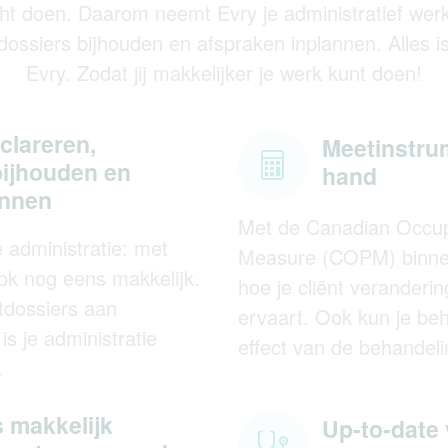
ht doen. Daarom neemt Evry je administratief wer
tdossiers bijhouden en afspraken inplannen. Alles 
Evry. Zodat jij makkelijker je werk kunt doen!
clareren,
Meetinstrum
bijhouden en
hand
annen
Met de Canadian Occup
e administratie: met
Measure (COPM) binnen
ok nog eens makkelijk.
hoe je cliënt veranderi
tdossiers aan
ervaart. Ook kun je be
is je administratie
effect van de behandeli
.
 makkelijk
Up-to-date 