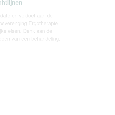
chtlijnen
 date en voldoet aan de
epsverenging Ergotherapie
ijke eisen. Denk aan de
g doen van een behandeling.