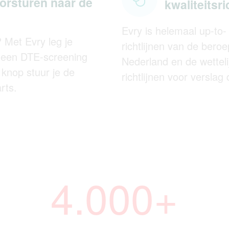
orsturen naar de
kwaliteitsri
Evry is helemaal up-to-
? Met Evry leg je
richtlijnen van de bero
n een DTE-screening
Nederland en de wettel
 knop stuur je de
richtlijnen voor versla
rts.
4.000+