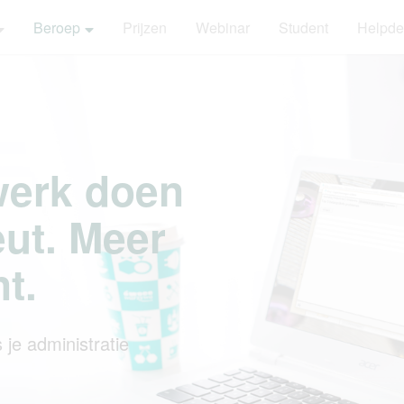
Beroep
Prijzen
Webinar
Student
Helpde
 werk doen
eut. Meer
nt.
 je administratie