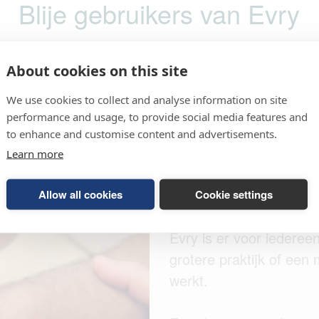
Blije gebruikers van Evry
About cookies on this site
We use cookies to collect and analyse information on site
performance and usage, to provide social media features and
to enhance and customise content and advertisements.
Learn more
Voor elke er
Allow all cookies
Cookie settings
Evry is er voor iedereen
grotere praktijk of een m
werkt.