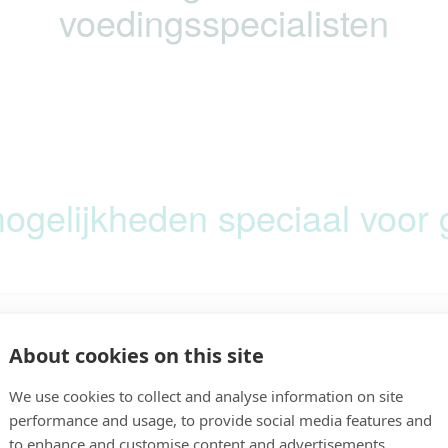
voedingsspecialisten
ogelijkheden speciaal voor
ekering? Declareer
Veel handige en tij
About cookies on this site
aars!
geautomatiseerde b
We use cookies to collect and analyse information on site
VVM, eiwit, enz.)
performance and usage, to provide social media features and
to enhance and customise content and advertisements.