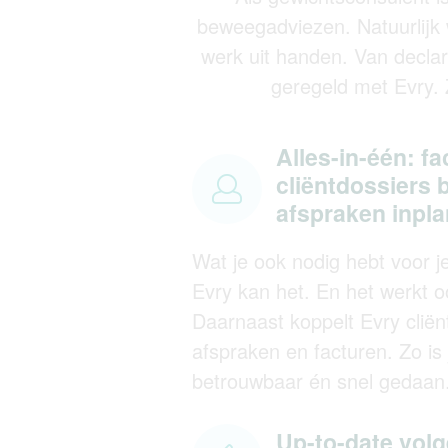
beweegadviezen. Natuurlijk 
werk uit handen. Van declar
geregeld met Evry. Z
Alles-in-één: fa
cliëntdossiers 
afspraken inpl
Wat je ook nodig hebt voor j
Evry kan het. En het werkt o
Daarnaast koppelt Evry cliën
afspraken en facturen. Zo is 
betrouwbaar én snel gedaan
Up-to-date volg