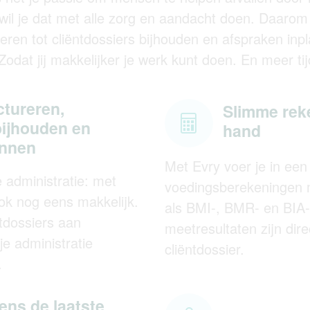
wil je dat met alle zorg en aandacht doen. Daarom 
eren tot cliëntdossiers bijhouden en afspraken inpl
odat jij makkelijker je werk kunt doen. En meer tijd
ctureren,
Slimme reke
bijhouden en
hand
annen
Met Evry voer je in ee
e administratie: met
voedingsberekeningen m
ok nog eens makkelijk.
als BMI-, BMR- en BIA
tdossiers aan
meetresultaten zijn dir
je administratie
cliëntdossier.
.
ens de laatste