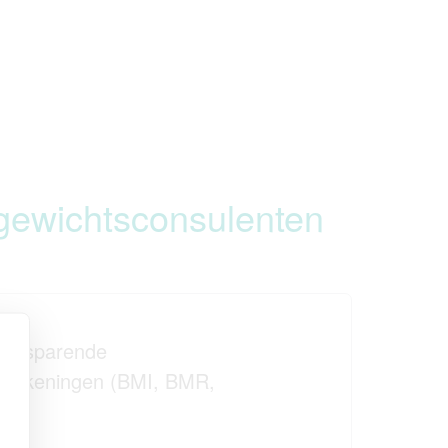
 gewichtsconsulenten
dsbesparende
erekeningen (BMI, BMR,