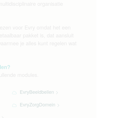
ultidisciplinaire organisatie
iezen voor Evry omdat het een
etaalbaar pakket is, dat aansluit
aarmee je alles kunt regelen wat
den?
ullende modules.
EvryBeeldbellen
EvryZorgDomein
r