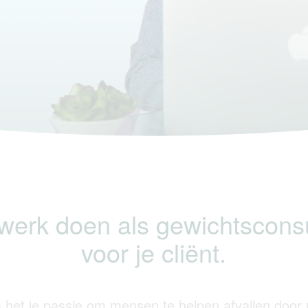
 werk doen als gewichtsconsu
voor je cliënt.
s het je passie om mensen te helpen afvallen door