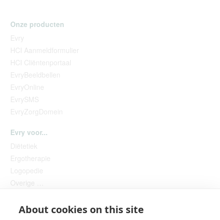
Onze producten
Evry
HCI Aanmeldformulier
HCI Cliëntenportaal
EvryBeeldbellen
EvryOnline
EvrySMS
EvryZorgDomein
Evry voor...
Diëtetiek
Ergotherapie
Logopedie
Overige …
About cookies on this site