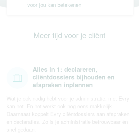
voor jou kan betekenen
Acupunctuur
Meer tijd voor je cliënt
Diëtetiek
Diëtetiek (tweedelijns)
Ergotherapie
Alles in 1: declareren,
cliëntdossiers bijhouden en
Gewichtsconsulenten
afspraken inplannen
Huidtherapie
Wat je ook nodig hebt voor je administratie: met Evry
Logopedie
kan het. En het werkt ook nog eens makkelijk.
Daarnaast koppelt Evry cliëntdossiers aan afspraken
Pedicure
en declaraties. Zo is je administratie betrouwbaar én
snel gedaan.
Staat je vakgebied er niet tussen? Ook voor jou