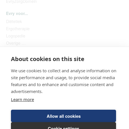
EvryZorgDomein
Evry voor...
Diëtetiek
Ergotherapie
Logopedie
Overige …
About cookies on this site
We use cookies to collect and analyse information on
site performance and usage, to provide social media
features and to enhance and customise content and
advertisements.
Helpdesk
Learn more
© 2026 HCI Evry
Allow all cookies
Algemene voorwaarden
Privacyverklaring
Hulp op afstand
Incassomachtiging
Cookie settings