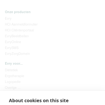
Onze producten
Evry
HCI Aanmeldformulier
HCI Cliëntenportaal
EvryBeeldbellen
EvryOnline
EvrySMS
EvryZorgDomein
Evry voor...
Diëtetiek
Ergotherapie
Logopedie
Overige …
About cookies on this site