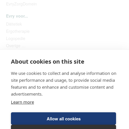
EvryZorgDomein
Evry voor...
Diëtetiek
Ergotherapie
Logopedie
Overige …
About cookies on this site
We use cookies to collect and analyse information on
site performance and usage, to provide social media
features and to enhance and customise content and
advertisements.
Helpdesk
Learn more
© 2026 HCI Evry
Allow all cookies
Algemene voorwaarden
Privacyverklaring
Hulp op afstand
Incassomachtiging