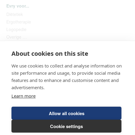
Evry voor...
Diëtetiek
Ergotherapie
Logopedie
Overige …
About cookies on this site
We use cookies to collect and analyse information on
site performance and usage, to provide social media
features and to enhance and customise content and
advertisements.
Helpdesk
Learn more
© 2026 HCI Evry
Allow all cookies
Algemene voorwaarden
Privacyverklaring
Hulp op afstand
Incassomachtiging
Cookie settings