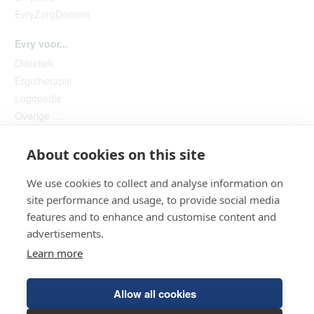
EvryZorgDomein
Evry voor...
Diëtetiek
Ergotherapie
Logopedie
Overige …
About cookies on this site
We use cookies to collect and analyse information on
site performance and usage, to provide social media
features and to enhance and customise content and
advertisements.
Helpdesk
Learn more
© 2026 HCI Evry
Allow all cookies
Algemene voorwaarden
Privacyverklaring
Hulp op afstand